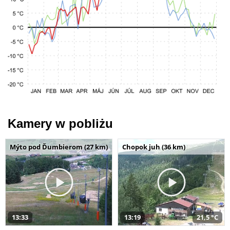
Kamery w pobliżu
Mýto pod Ďumbierom (27 km)
Chopok juh (36 km)
13:33
13:19
21,5 °C