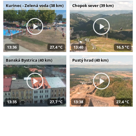
Kurinec - Zelená voda (38 km)
Chopok sever (39 km)
13:36
27,4 °C
13:40
16,5 °C
Banská Bystrica (40 km)
Pustý hrad (40 km)
13:35
27,7 °C
13:38
27,4 °C