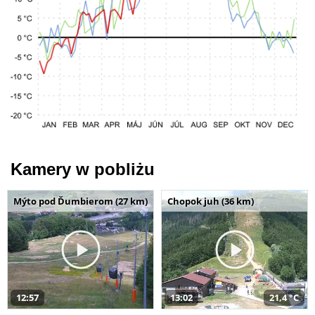
Kamery w pobliżu
Mýto pod Ďumbierom (27 km)
Chopok juh (36 km)
12:57
13:02
21,4 °C