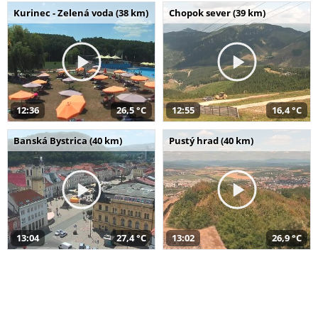
Kurinec - Zelená voda (38 km)
Chopok sever (39 km)
12:36
26,5 °C
12:55
16,4 °C
Banská Bystrica (40 km)
Pustý hrad (40 km)
13:04
27,4 °C
13:02
26,9 °C