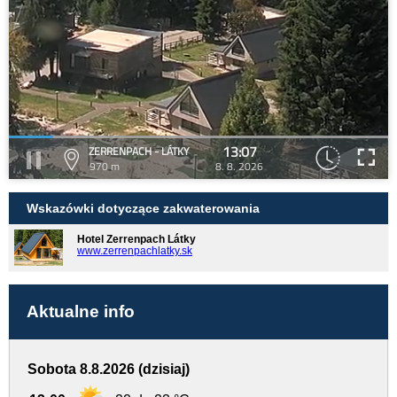
13:07
ZERRENPACH - LÁTKY
970 m
8. 8. 2026
Wskazówki dotyczące zakwaterowania
Hotel Zerrenpach Látky
www.zerrenpachlatky.sk
Aktualne info
Sobota 8.8.2026 (dzisiaj)