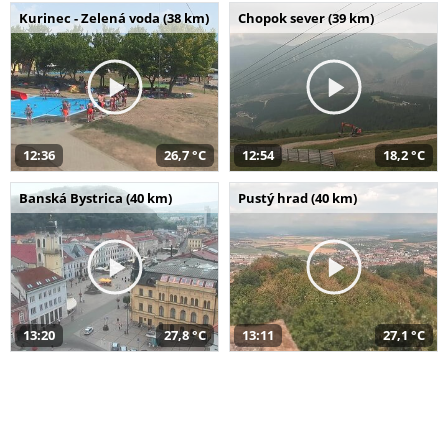
Kurinec - Zelená voda (38 km)
Chopok sever (39 km)
12:36
26,7 °C
12:54
18,2 °C
Banská Bystrica (40 km)
Pustý hrad (40 km)
13:20
27,8 °C
13:11
27,1 °C