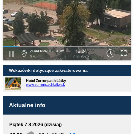
13:24
ZERRENPACH - LÁTKY
970 m
7. 8. 2026
Wskazówki dotyczące zakwaterowania
Hotel Zerrenpach Látky
www.zerrenpachlatky.sk
Aktualne info
Piątek 7.8.2026 (dzisiaj)