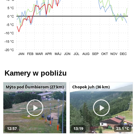
Kamery w pobliżu
Mýto pod Ďumbierom (27 km)
Chopok juh (36 km)
12:57
13:19
23,1 °C