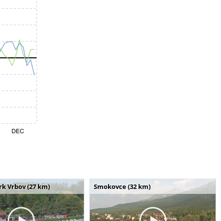
k Vrbov (27 km)
Smokovce (32 km)