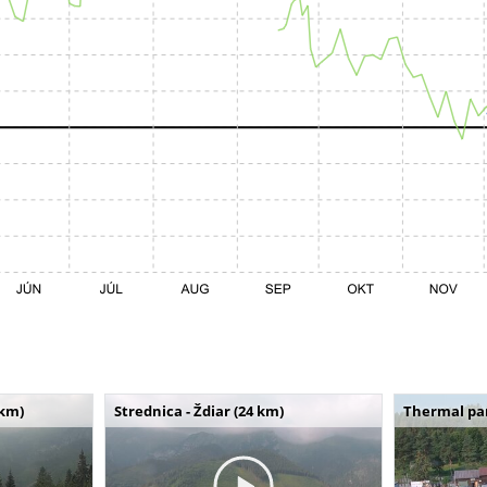
 km)
Strednica - Ždiar (24 km)
Thermal par