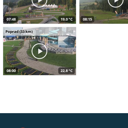
07:48
19,0 °C
08:15
Poprad (33 km)
08:00
22,8 °C