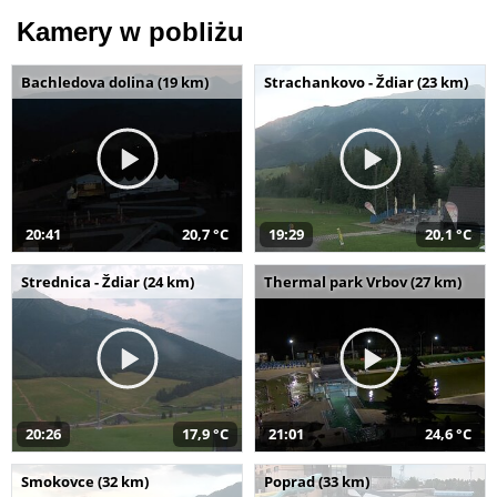
Kamery w pobliżu
Bachledova dolina (19 km)
Strachankovo - Ždiar (23 km)
20:41
20,7 °C
19:29
20,1 °C
Strednica - Ždiar (24 km)
Thermal park Vrbov (27 km)
20:26
17,9 °C
21:01
24,6 °C
Smokovce (32 km)
Poprad (33 km)