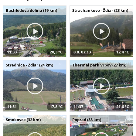
Bachledova dolina (19 km)
Strachankovo - Ždiar (23 km)
11:33
20,3 °C
8.8. 07:13
12,4 °C
Strednica - Ždiar (24 km)
Thermal park Vrbov (27 km)
11:51
17,8 °C
11:37
21,6 °C
Smokovce (32 km)
Poprad (33 km)