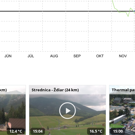
 km)
Strednica - Ždiar (24 km)
Thermal par
12,4 °C
15:04
16,5 °C
15:00