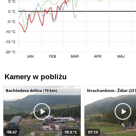
Kamery w pobliżu
Bachledova dolina (19 km)
Strachankovo - Ždiar (23
14:47
19,3 °C
07:13