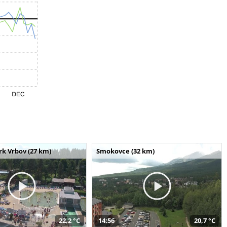
k Vrbov (27 km)
Smokovce (32 km)
22,2 °C
14:56
20,7 °C