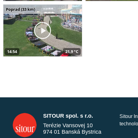
Poprad (33 km)
14:54
21,9 °C
SITOUR spol. s r.o.
Sitour I
technolo
Terézie Vansovej 10
974 01 Banská Bystrica