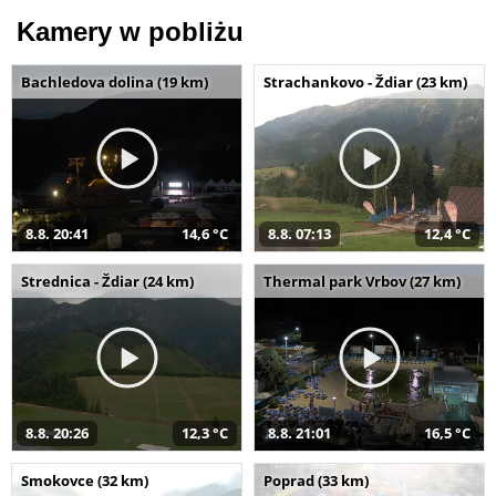
Kamery w pobliżu
Bachledova dolina (19 km)
Strachankovo - Ždiar (23 km)
8.8. 20:41
14,6 °C
8.8. 07:13
12,4 °C
Strednica - Ždiar (24 km)
Thermal park Vrbov (27 km)
8.8. 20:26
12,3 °C
8.8. 21:01
16,5 °C
Smokovce (32 km)
Poprad (33 km)