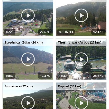
16:23
22,6 °C
8.8. 07:13
12,4 °C
Strednica - Ždiar (24 km)
Thermal park Vrbov (27 km)
16:40
19,3 °C
16:37
24,8 °C
Smokovce (32 km)
Poprad (33 km)