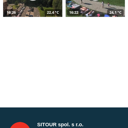
16:26
22,4 °C
16:22
24,1 °C
SITOUR spol. s r.o.