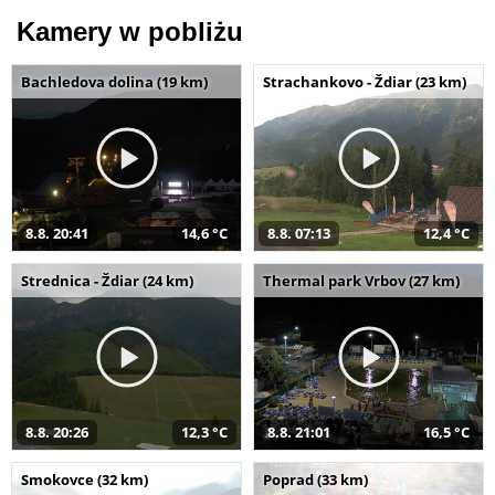
Kamery w pobliżu
Bachledova dolina (19 km)
Strachankovo - Ždiar (23 km)
8.8. 20:41
14,6 °C
8.8. 07:13
12,4 °C
Strednica - Ždiar (24 km)
Thermal park Vrbov (27 km)
8.8. 20:26
12,3 °C
8.8. 21:01
16,5 °C
Smokovce (32 km)
Poprad (33 km)