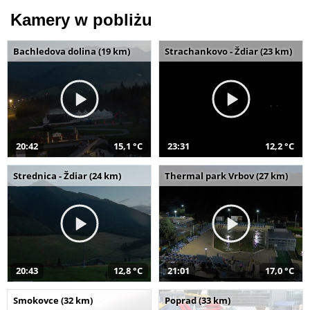
Kamery w pobliżu
Bachledova dolina (19 km)
Strachankovo - Ždiar (23 km)
20:42
15,1 °C
23:31
12,2 °C
Strednica - Ždiar (24 km)
Thermal park Vrbov (27 km)
20:43
12,8 °C
21:01
17,0 °C
Smokovce (32 km)
Poprad (33 km)