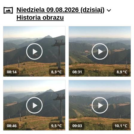
Niedziela 09.08.2026 (dzisiaj)
Historia obrazu
08:14
8,3 °C
08:31
8,9 °C
08:46
9,5 °C
09:03
10,1 °C