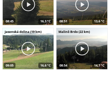
08:45
16,3 °C
08:51
13,6 °C
Jasenská dolina (19 km)
Malinô Brdo (22 km)
09:05
16,6 °C
08:54
14,7 °C