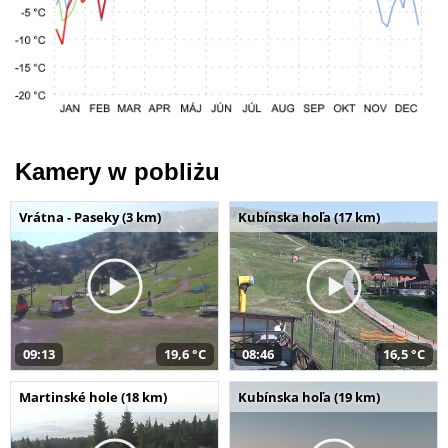
Kamery w pobliżu
Vrátna - Paseky (3 km)
Kubínska hoľa (17 km)
09:13
19,6 °C
08:46
16,5 °C
Martinské hole (18 km)
Kubínska hoľa (19 km)