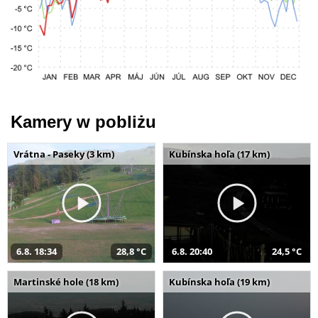
Kamery w pobliżu
Vrátna - Paseky (3 km)
Kubínska hoľa (17 km)
6.8. 18:34
28,8 °C
6.8. 20:40
24,5 °C
Martinské hole (18 km)
Kubínska hoľa (19 km)