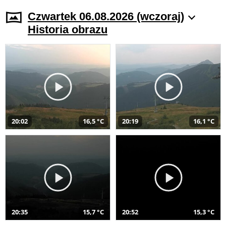
Czwartek 06.08.2026 (wczoraj)
Historia obrazu
20:02
16,5 °C
20:19
16,1 °C
20:35
15,7 °C
20:52
15,3 °C