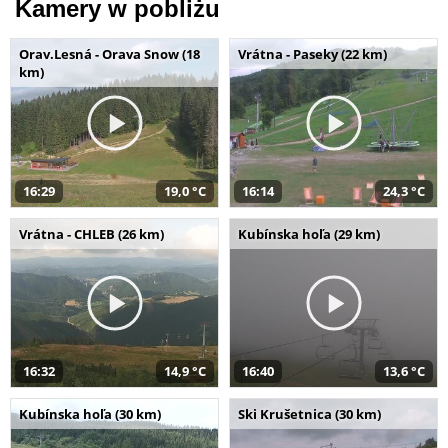
Kamery w pobliżu
Orav.Lesná - Orava Snow (18
Vrátna - Paseky (22 km)
km)
16:29
19,0 °C
16:14
24,3 °C
Vrátna - CHLEB (26 km)
Kubínska hoľa (29 km)
16:32
14,9 °C
16:40
13,6 °C
Kubínska hoľa (30 km)
Ski Krušetnica (30 km)