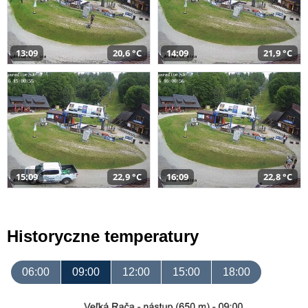
13:09
20,6 °C
14:09
21,9 °C
15:09
22,9 °C
16:09
22,8 °C
Historyczne temperatury
06:00
09:00
12:00
15:00
18:00