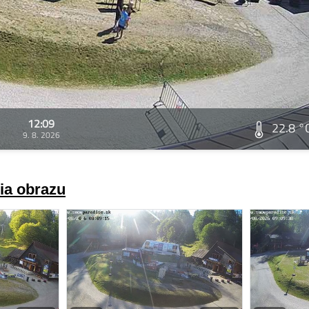
12:09
22.8 °
9. 8. 2026
ria obrazu