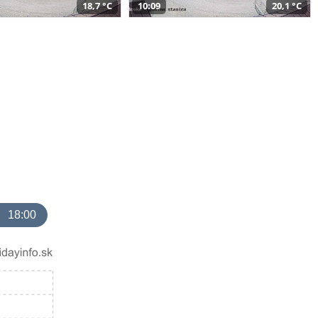
18,7 °C
10:09
20,1 °C
18:00