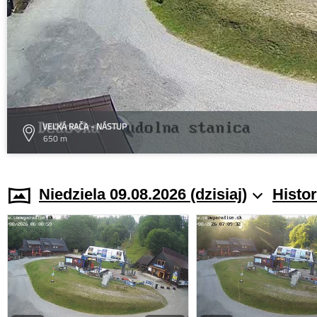
VEĽKÁ RAČA - NÁSTUP
650 m
Niedziela 09.08.2026 (dzisiaj)
Histo