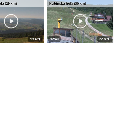
ľa (29 km)
Kubínska hoľa (30 km)
19,4 °C
12:40
22,8 °C