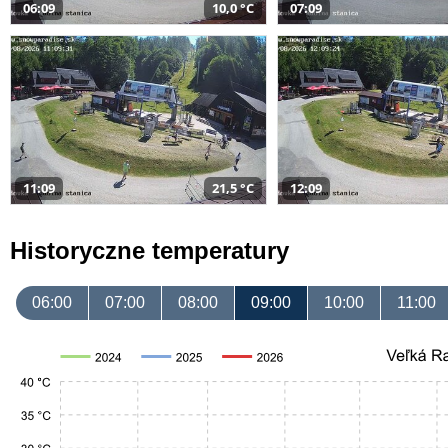
06:09
10,0 °C
07:09
11:09
21,5 °C
12:09
Historyczne temperatury
06:00
07:00
08:00
09:00
10:00
11:00