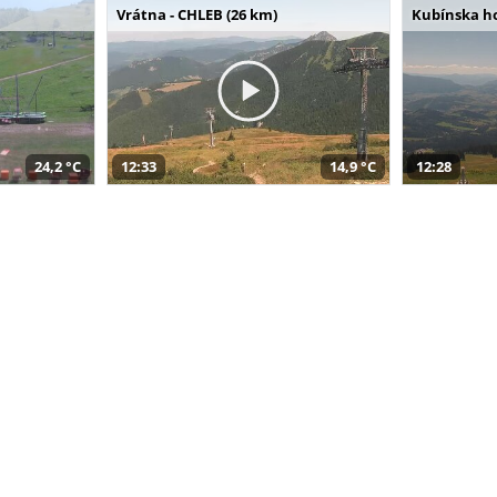
Vrátna - CHLEB (26 km)
Kubínska ho
24,2 °C
12:33
14,9 °C
12:28