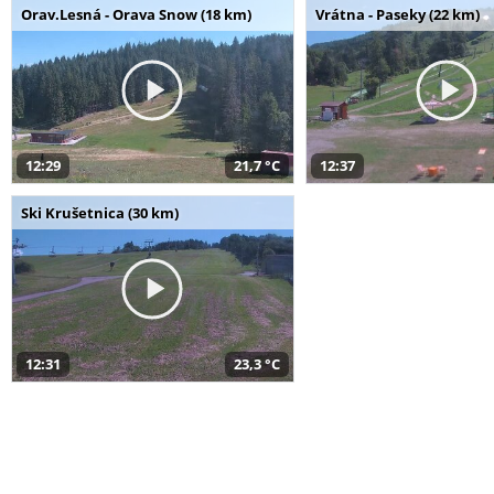
Orav.Lesná - Orava Snow (18 km)
Vrátna - Paseky (22 km)
12:29
21,7 °C
12:37
Ski Krušetnica (30 km)
12:31
23,3 °C