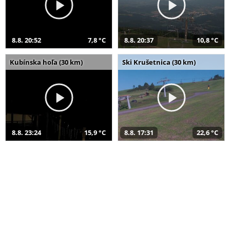
8.8. 20:52
7,8 °C
8.8. 20:37
10,8 °C
Kubínska hoľa (30 km)
Ski Krušetnica (30 km)
8.8. 23:24
15,9 °C
8.8. 17:31
22,6 °C