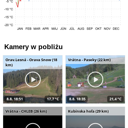
Kamery w pobliżu
Orav.Lesná - Orava Snow (18
Vrátna - Paseky (22 km)
km)
8.8. 18:51
17,7 °C
8.8. 18:35
21,4 °C
Vrátna - CHLEB (26 km)
Kubínska hoľa (29 km)