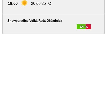
18:00
20 do 25 °C
Snowparadise Veľká Rača Oščadnica
64 %