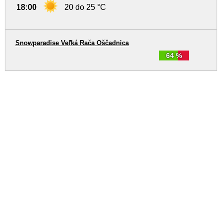
18:00
20 do 25 °C
Snowparadise Veľká Rača Oščadnica
64 %