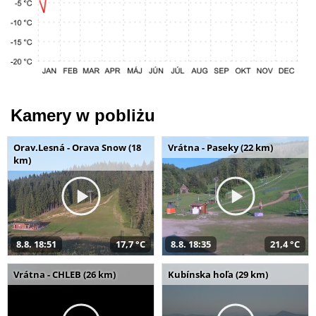
Kamery w pobliżu
Orav.Lesná - Orava Snow (18
Vrátna - Paseky (22 km)
km)
8.8. 18:51
17,7 °C
8.8. 18:35
21,4 °C
Vrátna - CHLEB (26 km)
Kubínska hoľa (29 km)