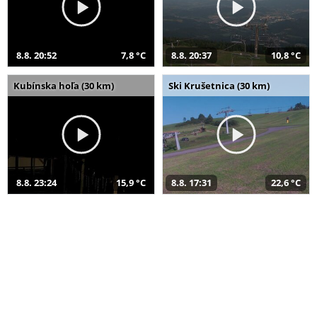
8.8. 20:52
7,8 °C
8.8. 20:37
10,8 °C
Kubínska hoľa (30 km)
Ski Krušetnica (30 km)
8.8. 23:24
15,9 °C
8.8. 17:31
22,6 °C