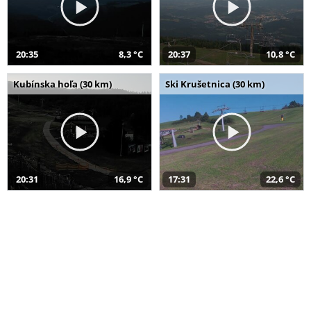
20:35
8,3 °C
20:37
10,8 °C
Kubínska hoľa (30 km)
Ski Krušetnica (30 km)
20:31
16,9 °C
17:31
22,6 °C