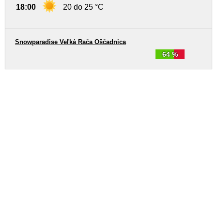
18:00
20 do 25 °C
Snowparadise Veľká Rača Oščadnica
64 %