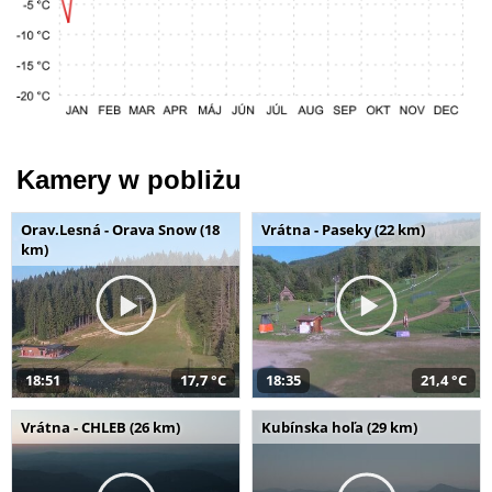
Kamery w pobliżu
Orav.Lesná - Orava Snow (18
Vrátna - Paseky (22 km)
km)
18:51
17,7 °C
18:35
21,4 °C
Vrátna - CHLEB (26 km)
Kubínska hoľa (29 km)