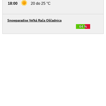
18:00
20 do 25 °C
Snowparadise Veľká Rača Oščadnica
64 %