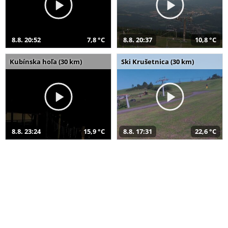
8.8. 20:52
7,8 °C
8.8. 20:37
10,8 °C
Kubínska hoľa (30 km)
Ski Krušetnica (30 km)
8.8. 23:24
15,9 °C
8.8. 17:31
22,6 °C