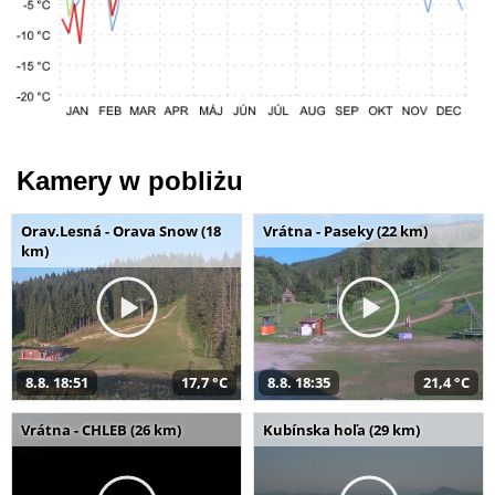
Kamery w pobliżu
Orav.Lesná - Orava Snow (18
Vrátna - Paseky (22 km)
km)
8.8. 18:51
17,7 °C
8.8. 18:35
21,4 °C
Vrátna - CHLEB (26 km)
Kubínska hoľa (29 km)