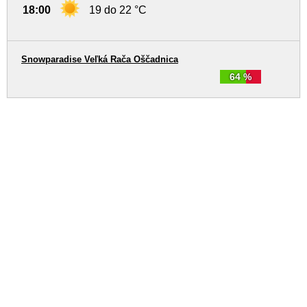
18:00
19 do 22 °C
Snowparadise Veľká Rača Oščadnica
64 %