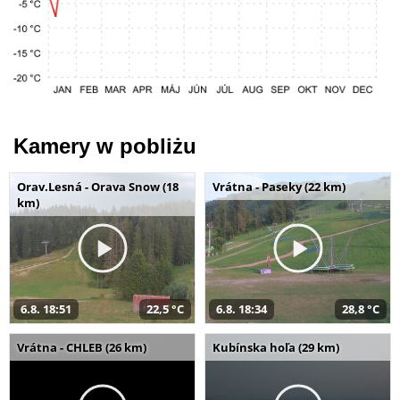
Kamery w pobliżu
Orav.Lesná - Orava Snow (18
Vrátna - Paseky (22 km)
km)
6.8. 18:51
22,5 °C
6.8. 18:34
28,8 °C
Vrátna - CHLEB (26 km)
Kubínska hoľa (29 km)