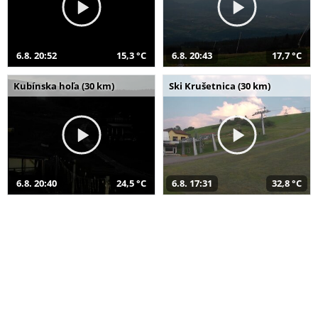
6.8. 20:52
15,3 °C
6.8. 20:43
17,7 °C
Kubínska hoľa (30 km)
Ski Krušetnica (30 km)
6.8. 20:40
24,5 °C
6.8. 17:31
32,8 °C