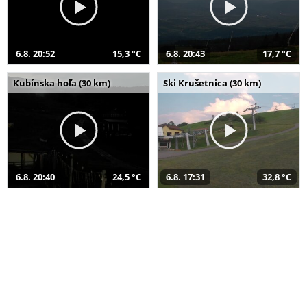
6.8. 20:52
15,3 °C
6.8. 20:43
17,7 °C
Kubínska hoľa (30 km)
Ski Krušetnica (30 km)
6.8. 20:40
24,5 °C
6.8. 17:31
32,8 °C