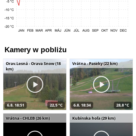
Kamery w pobliżu
Orav.Lesná - Orava Snow (18
Vrátna - Paseky (22 km)
km)
6.8. 18:51
22,5 °C
6.8. 18:34
28,8 °C
Vrátna - CHLEB (26 km)
Kubínska hoľa (29 km)