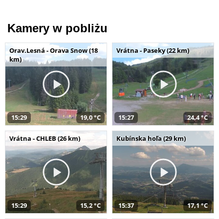
Kamery w pobliżu
Orav.Lesná - Orava Snow (18
Vrátna - Paseky (22 km)
km)
15:29
19,0 °C
15:27
24,4 °C
Vrátna - CHLEB (26 km)
Kubínska hoľa (29 km)
15:29
15,2 °C
15:37
17,1 °C