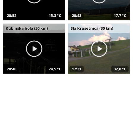
20:52
15,3 °C
20:43
17,7 °C
Kubínska hoľa (30 km)
Ski Krušetnica (30 km)
20:40
24,5 °C
17:31
32,8 °C