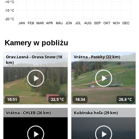
Kamery w pobliżu
Orav.Lesná - Orava Snow (18
Vrátna - Paseky (22 km)
km)
18:51
22,5 °C
18:34
28,8 °C
Vrátna - CHLEB (26 km)
Kubínska hoľa (29 km)