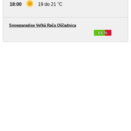
18:00
19 do 21 °C
Snowparadise Veľká Rača Oščadnica
64 %