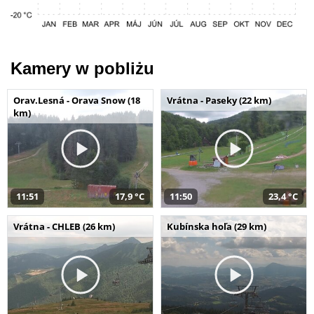
Kamery w pobliżu
Orav.Lesná - Orava Snow (18
Vrátna - Paseky (22 km)
km)
11:51
17,9 °C
11:50
23,4 °C
Vrátna - CHLEB (26 km)
Kubínska hoľa (29 km)