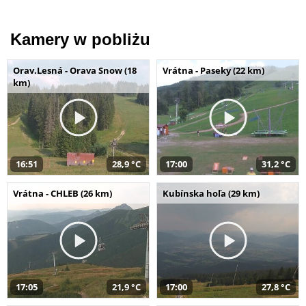
Kamery w pobliżu
Orav.Lesná - Orava Snow (18
Vrátna - Paseky (22 km)
km)
16:51
28,9 °C
17:00
31,2 °C
Vrátna - CHLEB (26 km)
Kubínska hoľa (29 km)
17:05
21,9 °C
17:00
27,8 °C