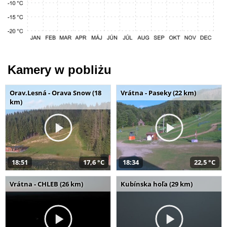
Kamery w pobliżu
Orav.Lesná - Orava Snow (18
Vrátna - Paseky (22 km)
km)
18:51
17,6 °C
18:34
22,5 °C
Vrátna - CHLEB (26 km)
Kubínska hoľa (29 km)