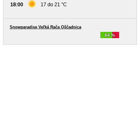
18:00
17 do 21 °C
Snowparadise Veľká Rača Oščadnica
64 %