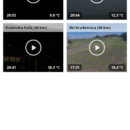
20:52
9,8 °C
20:44
12,3 °C
Kubínska hoľa (30 km)
Ski Krušetnica (30 km)
20:41
18,3 °C
17:31
18,4 °C