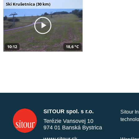
Ski Krušetnica (30 km)
10:12
18,6 °C
SITOUR spol. s r.o.
Sitour I
technolo
Terézie Vansovej 10
974 01 Banská Bystrica
www.sitour.sk