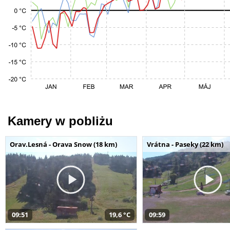
Kamery w pobliżu
Orav.Lesná - Orava Snow (18 km)
Vrátna - Paseky (22 km)
09:51
19,6 °C
09:59