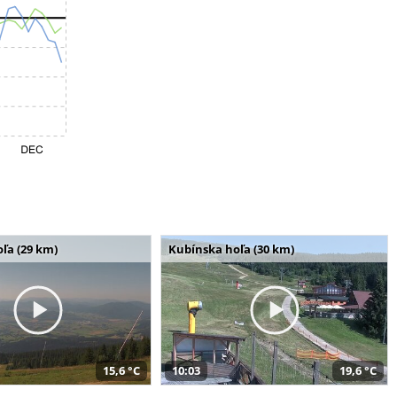
ľa (29 km)
Kubínska hoľa (30 km)
15,6 °C
10:03
19,6 °C