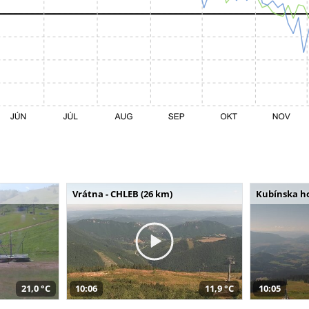
Vrátna - CHLEB (26 km)
Kubínska ho
21,0 °C
10:06
11,9 °C
10:05