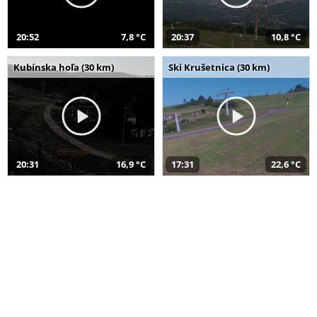
20:52
7,8 °C
20:37
10,8 °C
Kubínska hoľa (30 km)
Ski Krušetnica (30 km)
20:31
16,9 °C
17:31
22,6 °C