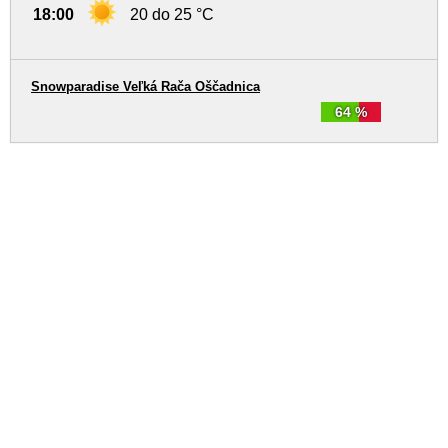
18:00
20 do 25 °C
Snowparadise Veľká Rača Oščadnica
64 %