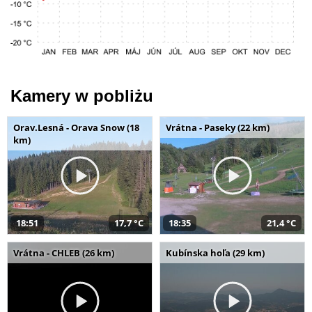
Kamery w pobliżu
Orav.Lesná - Orava Snow (18
Vrátna - Paseky (22 km)
km)
18:51
17,7 °C
18:35
21,4 °C
Vrátna - CHLEB (26 km)
Kubínska hoľa (29 km)