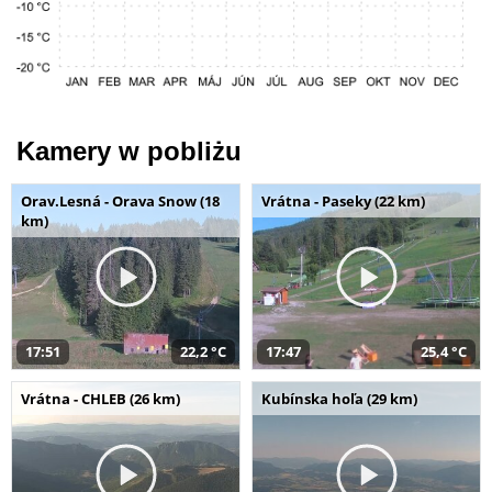
Kamery w pobliżu
Orav.Lesná - Orava Snow (18
Vrátna - Paseky (22 km)
km)
17:51
22,2 °C
17:47
25,4 °C
Vrátna - CHLEB (26 km)
Kubínska hoľa (29 km)