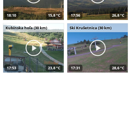
18:10
15,8 °C
17:56
26,8 °C
Kubínska hoľa (30 km)
Ski Krušetnica (30 km)
17:53
23,8 °C
17:31
28,6 °C