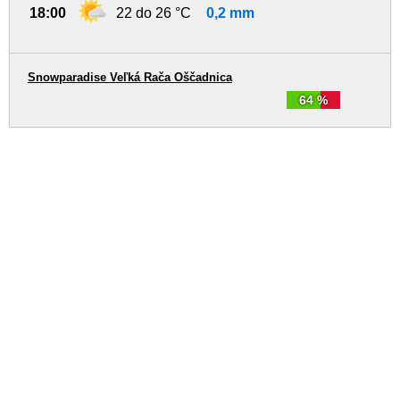
18:00
22 do 26 °C
0,2 mm
Snowparadise Veľká Rača Oščadnica
64 %