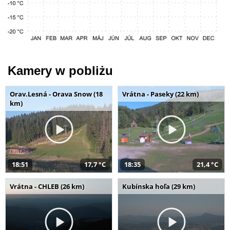
Kamery w pobliżu
Orav.Lesná - Orava Snow (18
Vrátna - Paseky (22 km)
km)
18:51
17,7 °C
18:35
21,4 °C
Vrátna - CHLEB (26 km)
Kubínska hoľa (29 km)