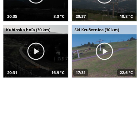
20:35
8,3 °C
20:37
10,8 °C
Kubínska hoľa (30 km)
Ski Krušetnica (30 km)
20:31
16,9 °C
17:31
22,6 °C