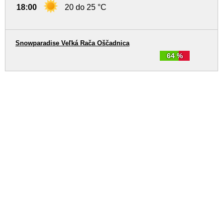
18:00
20 do 25 °C
Snowparadise Veľká Rača Oščadnica
64 %