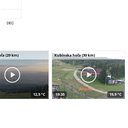
ľa (29 km)
Kubínska hoľa (30 km)
12,5 °C
19:35
19,9 °C