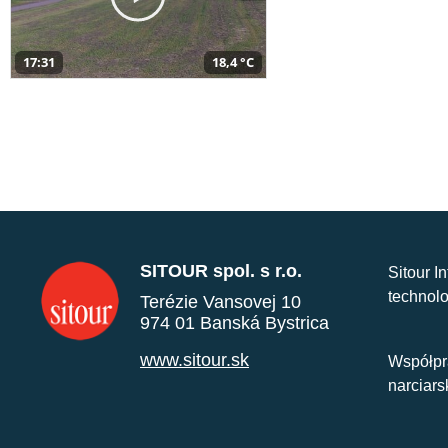
17:31
18,4 °C
SITOUR spol. s r.o.
Sitour I
technolo
Terézie Vansovej 10
974 01 Banská Bystrica
www.sitour.sk
Współpr
narciars