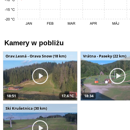
Kamery w pobliżu
Orav.Lesná - Orava Snow (18 km)
Vrátna - Paseky (22 km)
18:51
17,6 °C
18:34
Ski Krušetnica (30 km)