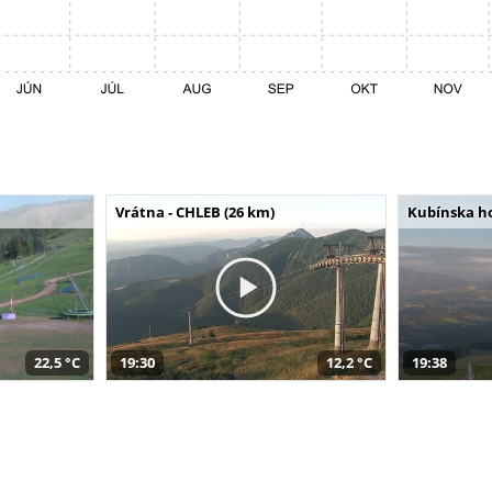
Vrátna - CHLEB (26 km)
Kubínska ho
22,5 °C
19:30
12,2 °C
19:38