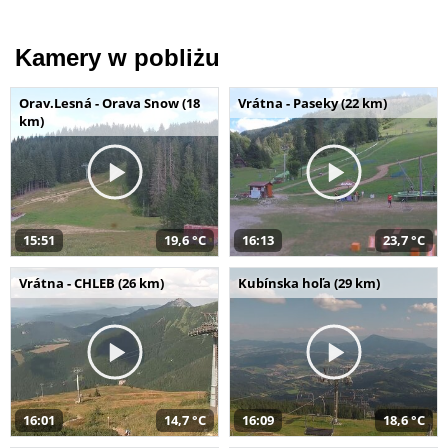
Kamery w pobliżu
Orav.Lesná - Orava Snow (18
Vrátna - Paseky (22 km)
km)
15:51
19,6 °C
16:13
23,7 °C
Vrátna - CHLEB (26 km)
Kubínska hoľa (29 km)
16:01
14,7 °C
16:09
18,6 °C