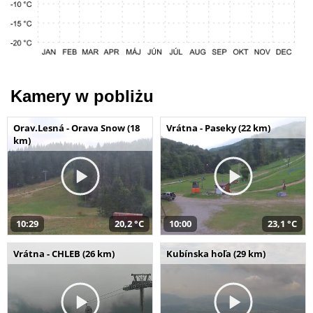
Kamery w pobliżu
Orav.Lesná - Orava Snow (18
Vrátna - Paseky (22 km)
km)
10:29
20,2 °C
10:00
23,1 °C
Vrátna - CHLEB (26 km)
Kubínska hoľa (29 km)