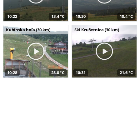
10:22
13,4 °C
10:30
18,4 °C
Kubínska hoľa (30 km)
Ski Krušetnica (30 km)
10:28
23,0 °C
10:31
21,6 °C