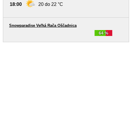
18:00
20 do 22 °C
Snowparadise Veľká Rača Oščadnica
64 %