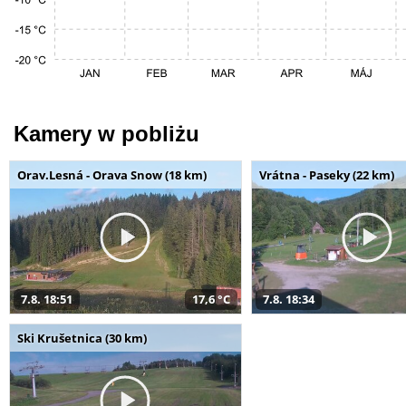
Kamery w pobliżu
Orav.Lesná - Orava Snow (18 km)
Vrátna - Paseky (22 km)
7.8. 18:51
17,6 °C
7.8. 18:34
Ski Krušetnica (30 km)