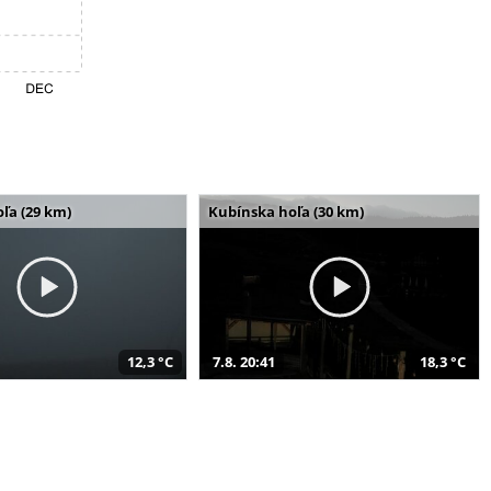
ľa (29 km)
Kubínska hoľa (30 km)
12,3 °C
7.8. 20:41
18,3 °C