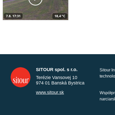
7.8. 17:31
18,4 °C
SITOUR spol. s r.o.
Sitour I
technolo
Terézie Vansovej 10
974 01 Banská Bystrica
www.sitour.sk
Współpr
narciars