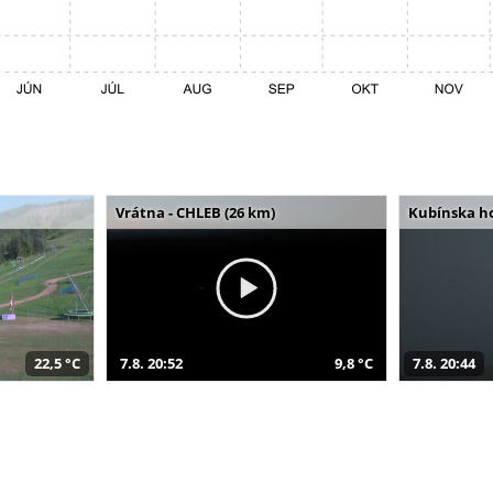
Vrátna - CHLEB (26 km)
Kubínska ho
22,5 °C
7.8. 20:52
9,8 °C
7.8. 20:44