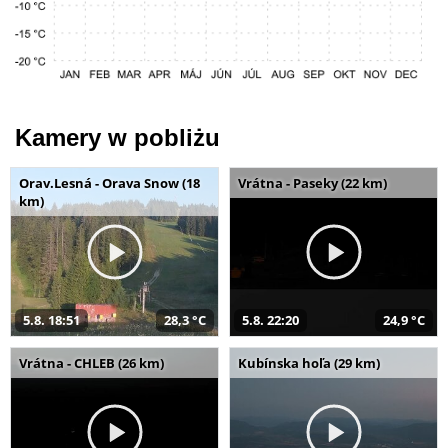
Kamery w pobliżu
Orav.Lesná - Orava Snow (18
Vrátna - Paseky (22 km)
km)
5.8. 18:51
28,3 °C
5.8. 22:20
24,9 °C
Vrátna - CHLEB (26 km)
Kubínska hoľa (29 km)