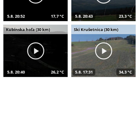
5.8. 20:52
17,7 °C
5.8. 20:43
23,3 °C
Kubínska hoľa (30 km)
Ski Krušetnica (30 km)
5.8. 20:40
26,2 °C
5.8. 17:31
34,3 °C