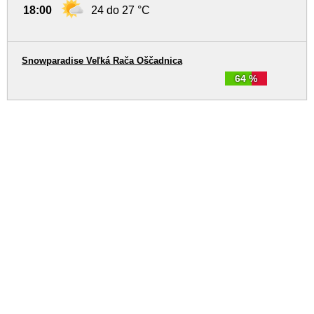
18:00
24 do 27 °C
Snowparadise Veľká Rača Oščadnica
64 %