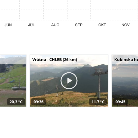
Vrátna - CHLEB (26 km)
Kubínska ho
20,3 °C
09:36
11,7 °C
09:45