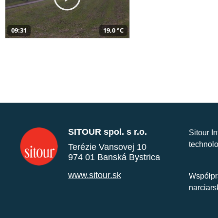
09:31
19,0 °C
SITOUR spol. s r.o.
Sitour I
technolo
Terézie Vansovej 10
974 01 Banská Bystrica
www.sitour.sk
Współpr
narciars