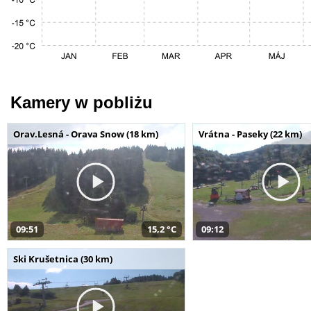
Kamery w pobliżu
Orav.Lesná - Orava Snow (18 km)
Vrátna - Paseky (22 km)
09:51
15,2 °C
09:12
Ski Krušetnica (30 km)