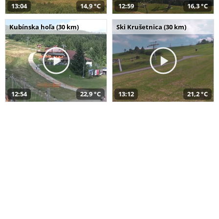
13:04
14,9 °C
12:59
16,3 °C
Kubínska hoľa (30 km)
Ski Krušetnica (30 km)
12:54
22,9 °C
13:12
21,2 °C