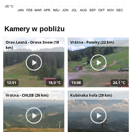
Kamery w pobliżu
Orav.Lesná - Orava Snow (18
Vrátna - Paseky (22 km)
km)
12:51
18,0 °C
13:08
24,1 °C
Vrátna - CHLEB (26 km)
Kubínska hoľa (29 km)