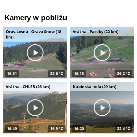
Kamery w pobliżu
Orav.Lesná - Orava Snow (18
Vrátna - Paseky (22 km)
km)
16:51
22,6 °C
16:13
26,2 °C
Vrátna - CHLEB (26 km)
Kubínska hoľa (29 km)
16:49
16,9 °C
16:20
22,4 °C