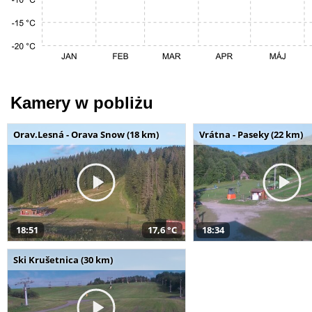
Kamery w pobliżu
Orav.Lesná - Orava Snow (18 km)
Vrátna - Paseky (22 km)
18:51
17,6 °C
18:34
Ski Krušetnica (30 km)