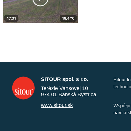
17:31
18,4 °C
SITOUR spol. s r.o.
Sitour I
technolo
Terézie Vansovej 10
974 01 Banská Bystrica
www.sitour.sk
Współpr
narciars