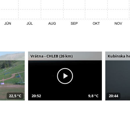
Vrátna - CHLEB (26 km)
Kubínska ho
22,5 °C
20:52
9,8 °C
20:44