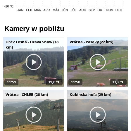
Kamery w pobliżu
Orav.Lesná - Orava Snow (18
Vrátna - Paseky (22 km)
km)
11:51
31,6 °C
11:50
33,2 °C
Vrátna - CHLEB (26 km)
Kubínska hoľa (29 km)