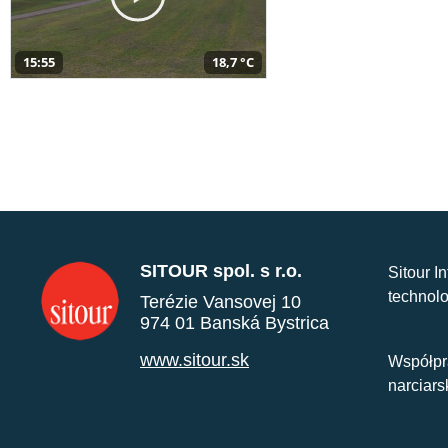
15:55
18,7 °C
SITOUR spol. s r.o.
Sitour I
technolo
Terézie Vansovej 10
974 01 Banská Bystrica
www.sitour.sk
Współpr
narciars