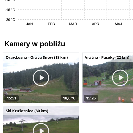
Kamery w pobliżu
Orav.Lesná - Orava Snow (18 km)
Vrátna - Paseky (22 km)
15:51
18,6 °C
15:26
Ski Krušetnica (30 km)