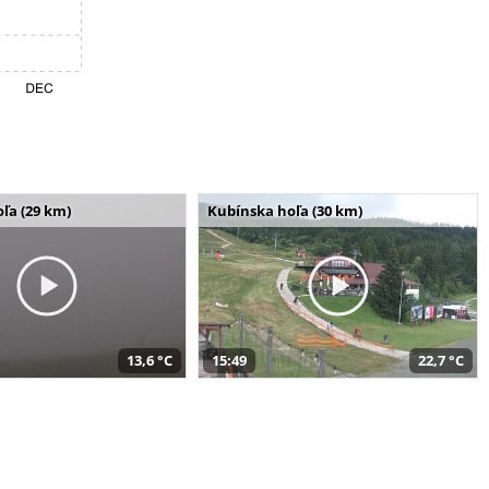
ľa (29 km)
Kubínska hoľa (30 km)
13,6 °C
15:49
22,7 °C