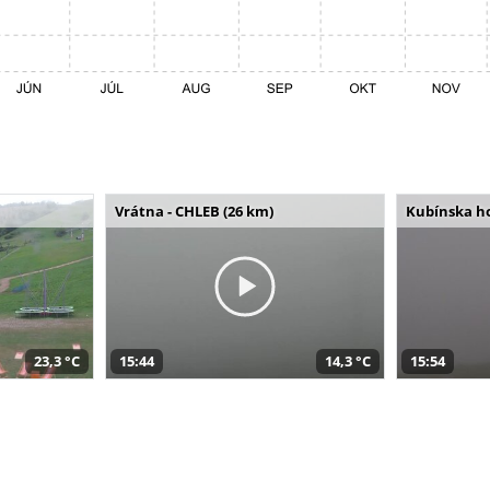
Vrátna - CHLEB (26 km)
Kubínska ho
23,3 °C
15:44
14,3 °C
15:54