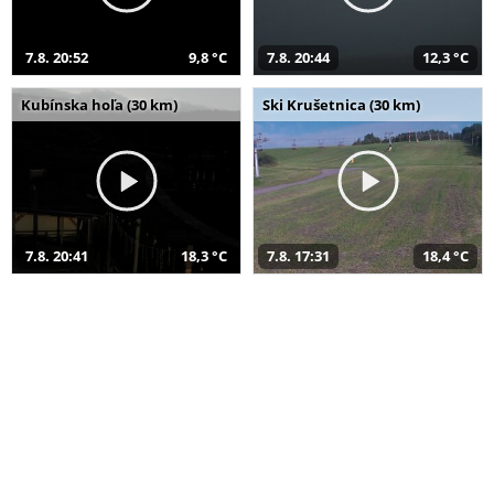
7.8. 20:52
9,8 °C
7.8. 20:44
12,3 °C
Kubínska hoľa (30 km)
Ski Krušetnica (30 km)
7.8. 20:41
18,3 °C
7.8. 17:31
18,4 °C