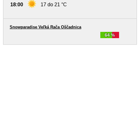
18:00
17 do 21 °C
Snowparadise Veľká Rača Oščadnica
64 %