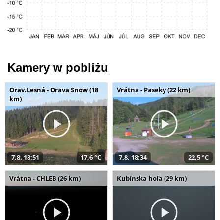
Kamery w pobliżu
Orav.Lesná - Orava Snow (18
Vrátna - Paseky (22 km)
km)
7.8. 18:51
17,6 °C
7.8. 18:34
22,5 °C
Vrátna - CHLEB (26 km)
Kubínska hoľa (29 km)