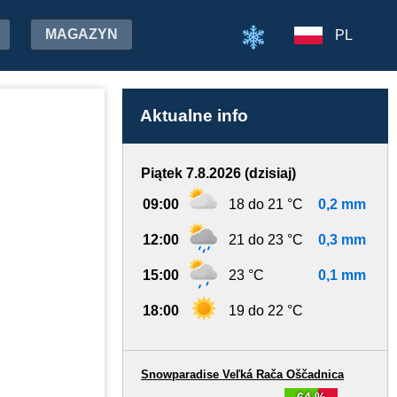
MAGAZYN
PL
Aktualne info
Piątek 7.8.2026 (dzisiaj)
09:00
18 do 21 °C
0,2 mm
12:00
21 do 23 °C
0,3 mm
15:00
23 °C
0,1 mm
18:00
19 do 22 °C
Snowparadise Veľká Rača Oščadnica
64 %