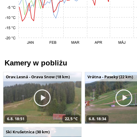
Kamery w pobliżu
Orav.Lesná - Orava Snow (18 km)
Vrátna - Paseky (22 km)
6.8. 18:51
22,5 °C
6.8. 18:34
Ski Krušetnica (30 km)