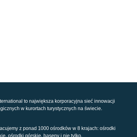
nternational to największa korporacyjna sieć innowacji
gicznych w kurortach turystycznych na świecie.
acujemy z ponad 1000 ośrodków w 8 krajach: ośrodki
kie, ośrodki górskie, baseny i nie tylko.