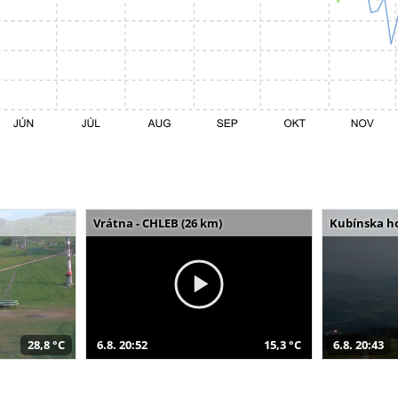
Vrátna - CHLEB (26 km)
Kubínska ho
28,8 °C
6.8. 20:52
15,3 °C
6.8. 20:43