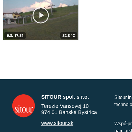
6.8. 17:31
32,8 °C
SITOUR spol. s r.o.
Sitour I
technolo
Terézie Vansovej 10
974 01 Banská Bystrica
www.sitour.sk
Współpr
narciars