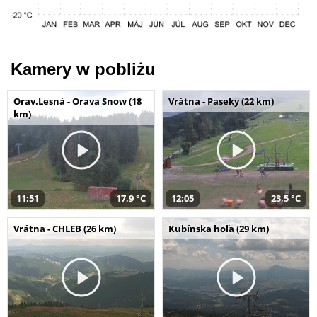
Kamery w pobliżu
Orav.Lesná - Orava Snow (18
Vrátna - Paseky (22 km)
km)
11:51
17,9 °C
12:05
23,5 °C
Vrátna - CHLEB (26 km)
Kubínska hoľa (29 km)