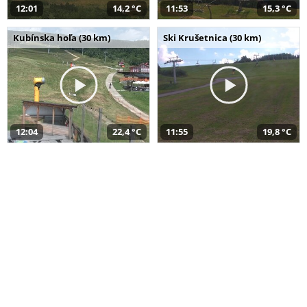
12:01
14,2 °C
11:53
15,3 °C
Kubínska hoľa (30 km)
Ski Krušetnica (30 km)
12:04
22,4 °C
11:55
19,8 °C