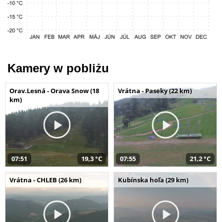
Kamery w pobliżu
Orav.Lesná - Orava Snow (18
Vrátna - Paseky (22 km)
km)
07:51
19,3 °C
07:55
21,2 °C
Vrátna - CHLEB (26 km)
Kubínska hoľa (29 km)