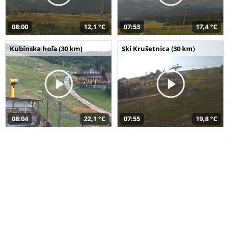
08:00
12,1 °C
07:53
17,4 °C
Kubínska hoľa (30 km)
Ski Krušetnica (30 km)
08:04
22,1 °C
07:55
19,8 °C