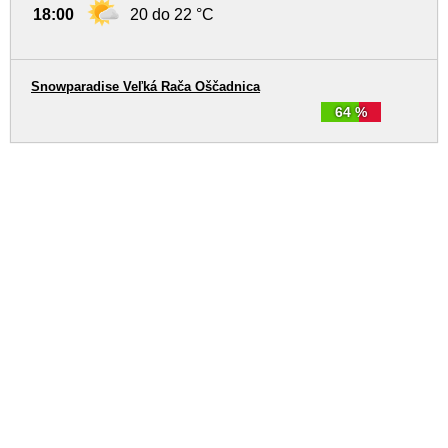
18:00
20 do 22 °C
Snowparadise Veľká Rača Oščadnica
64 %