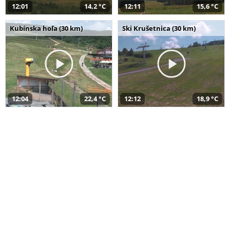
12:01
14,2 °C
12:11
15,6 °C
Kubínska hoľa (30 km)
Ski Krušetnica (30 km)
12:04
22,4 °C
12:12
18,9 °C