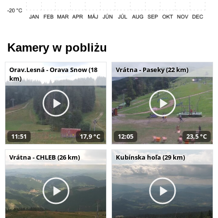
Kamery w pobliżu
Orav.Lesná - Orava Snow (18
Vrátna - Paseky (22 km)
km)
11:51
17,9 °C
12:05
23,5 °C
Vrátna - CHLEB (26 km)
Kubínska hoľa (29 km)