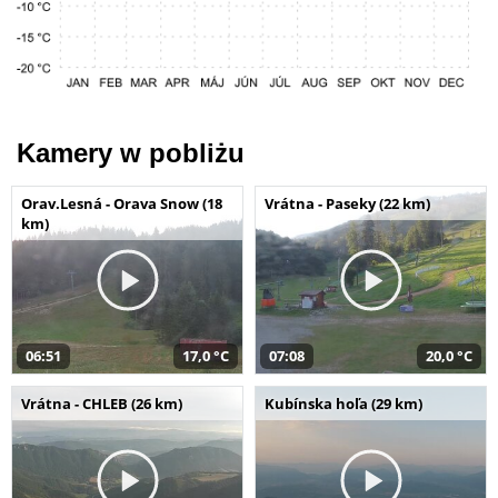
Kamery w pobliżu
Orav.Lesná - Orava Snow (18
Vrátna - Paseky (22 km)
km)
06:51
17,0 °C
07:08
20,0 °C
Vrátna - CHLEB (26 km)
Kubínska hoľa (29 km)