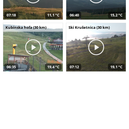
07:18
11,1 °C
06:40
15,2 °C
Kubínska hoľa (30 km)
Ski Krušetnica (30 km)
06:35
19,4 °C
07:12
19,1 °C