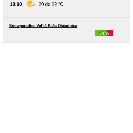
18:00
20 do 22 °C
Snowparadise Veľká Rača Oščadnica
64 %