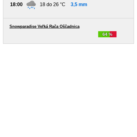
18:00
18 do 26 °C
3,5 mm
Snowparadise Veľká Rača Oščadnica
64 %