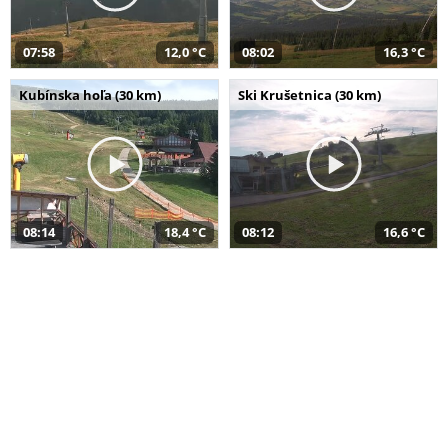
07:58
12,0 °C
08:02
16,3 °C
Kubínska hoľa (30 km)
Ski Krušetnica (30 km)
08:14
18,4 °C
08:12
16,6 °C