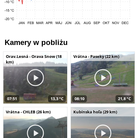
Kamery w pobliżu
Orav.Lesná - Orava Snow (18
Vrátna - Paseky (22 km)
km)
07:51
13,3 °C
08:10
21,8 °C
Vrátna - CHLEB (26 km)
Kubínska hoľa (29 km)