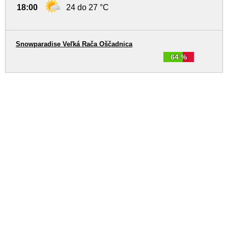
18:00
24 do 27 °C
Snowparadise Veľká Rača Oščadnica
64 %