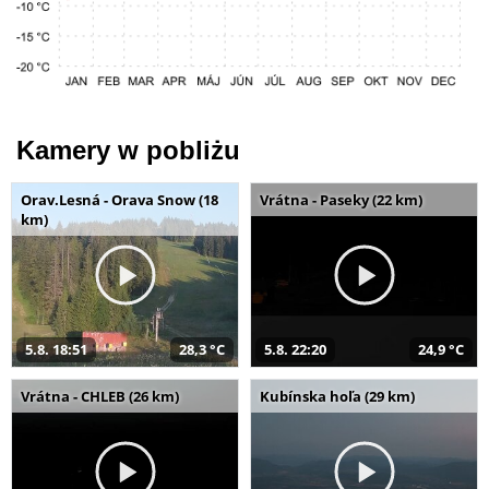
Kamery w pobliżu
Orav.Lesná - Orava Snow (18
Vrátna - Paseky (22 km)
km)
5.8. 18:51
28,3 °C
5.8. 22:20
24,9 °C
Vrátna - CHLEB (26 km)
Kubínska hoľa (29 km)