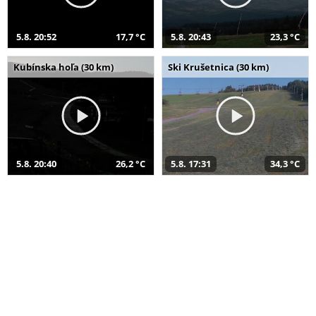
5.8. 20:52
17,7 °C
5.8. 20:43
23,3 °C
Kubínska hoľa (30 km)
Ski Krušetnica (30 km)
5.8. 20:40
26,2 °C
5.8. 17:31
34,3 °C