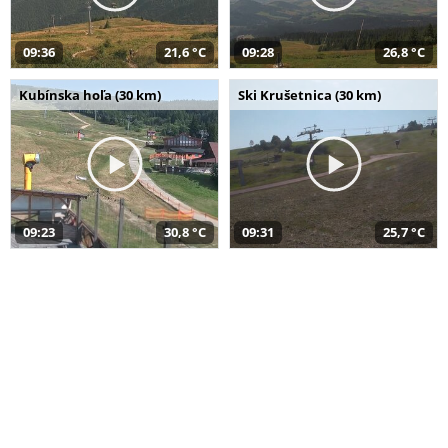
09:36
21,6 °C
09:28
26,8 °C
Kubínska hoľa (30 km)
Ski Krušetnica (30 km)
09:23
30,8 °C
09:31
25,7 °C