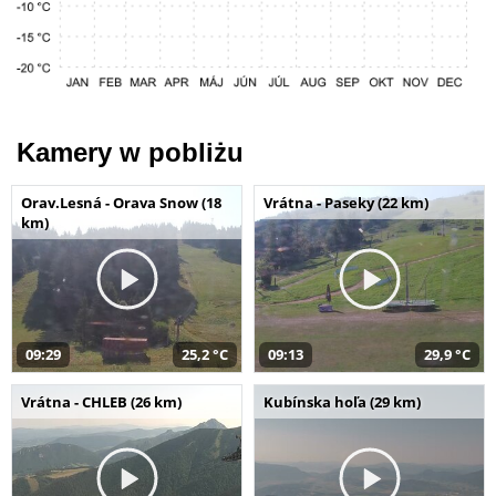
Kamery w pobliżu
Orav.Lesná - Orava Snow (18
Vrátna - Paseky (22 km)
km)
09:29
25,2 °C
09:13
29,9 °C
Vrátna - CHLEB (26 km)
Kubínska hoľa (29 km)