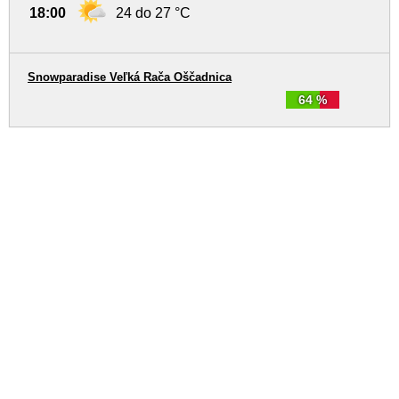
18:00
24 do 27 °C
Snowparadise Veľká Rača Oščadnica
64 %